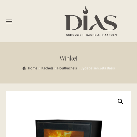
Winkel
Home
Kachels
Houtkachels
Jydepejsen Zeta Basis