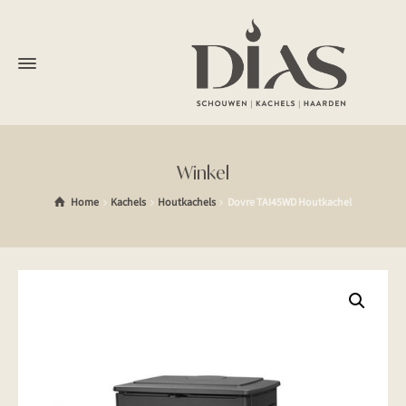
Winkel
Home
Kachels
Houtkachels
Dovre TAI45WD Houtkachel