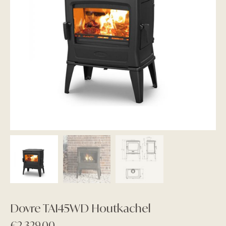
Dovre TAI45WD Houtkachel
€
2.329,00