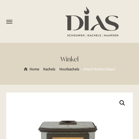
Winkel
Home
Kachels
Houtkachels
Altech Nobles Depot