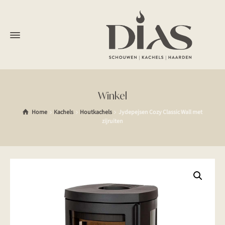
Winkel
Home
Kachels
Houtkachels
Jydepejsen Cozy Classic Wall met
zijruiten