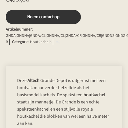
Neem contact op
Artikelnummer:
GNDA|GNDNA|GNDA/CL|GNDNA/CL|GNDA/CR|GNDNA/CR|GNDNZ|GNDZ|
R
Categorie:
Houtkachels
Deze
Altech
Grande Depot is uitgerust met een
houtvak maar verder hetzelfde als het
basismodel kachels. De speksteen
houtkachel
staat zijn mannetje! De Grande is een echte
speksteenkachel en een stijlvolle royale
houtkachel die blokken van wel een halve meter
aan kan.