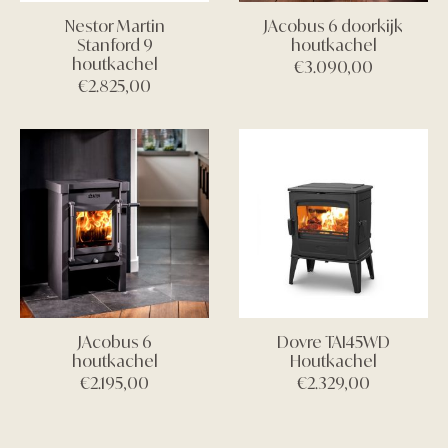
Nestor Martin
JAcobus 6 doorkijk
Stanford 9
houtkachel
houtkachel
€
3.090,00
€
2.825,00
JAcobus 6
Dovre TAI45WD
houtkachel
Houtkachel
€
2.195,00
€
2.329,00