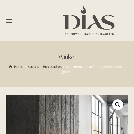
Winkel
Home
Kachels
Houtkachels
Spartherm Linear Triple 73x35x40 (vaste
greep)