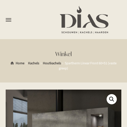
Winkel
Home
Kachels
Houtkachels
Spartherm Linear Front 60×51 (vaste
greep)