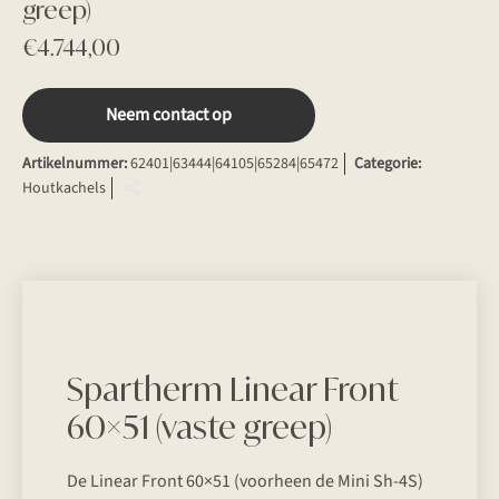
greep)
€
4.744,00
Neem contact op
Artikelnummer:
62401|63444|64105|65284|65472
Categorie:
Houtkachels
Spartherm Linear Front
60×51 (vaste greep)
De Linear Front 60×51 (voorheen de Mini Sh-4S)