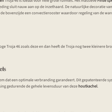
sen
Troja 46 is ideaal voor hele grote ruimtes. Het massieve
Finse sp
ding sluit nauw aan op de inzethaard. De natuurlijke decoratie va
an de bovenzijde een convectierooster waardoor regeling van de wa
hoge Troja 46 zoals deze en dan heeft de Troja nog twee kleinere br
els
em dat een optimale verbranding garandeert. Dit gepatenteerde syst
sing gedurende de gehele levensduur van deze
houtkachel
.