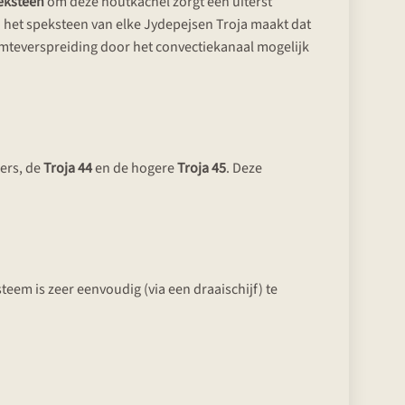
eksteen
om deze houtkachel zorgt een uiterst
n het speksteen van elke Jydepejsen Troja maakt dat
rmteverspreiding door het convectiekanaal mogelijk
oers, de
Troja 44
en de hogere
Troja 45
. Deze
eem is zeer eenvoudig (via een draaischijf) te