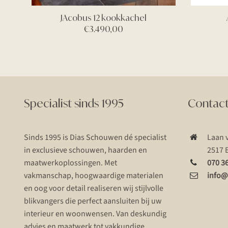
JAcobus 12 kookkachel
€
3.490,00
Specialist sinds 1995
Contac
Sinds 1995 is Dias Schouwen dé specialist
Laan 
in exclusieve schouwen, haarden en
2517 
maatwerkoplossingen. Met
070 3
vakmanschap, hoogwaardige materialen
info@
en oog voor detail realiseren wij stijlvolle
blikvangers die perfect aansluiten bij uw
interieur en woonwensen. Van deskundig
advies en maatwerk tot vakkundige