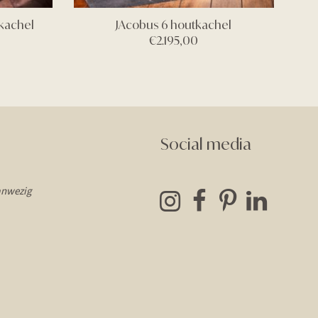
tkachel
JAcobus 6 houtkachel
€
2.195,00
Social media
anwezig