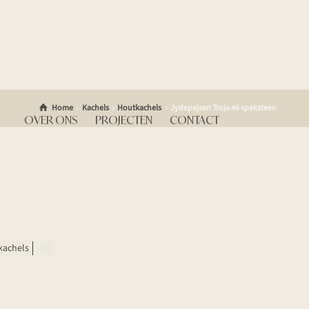
Home
Kachels
Houtkachels
Jydepejsen Troja 46 speksteen
OVER ONS
PROJECTEN
CONTACT
kachels