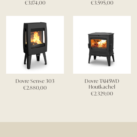
€
3.174,00
€
3.595,00
Dovre Sense 303
Dovre TAI45WD
Houtkachel
€
2.880,00
€
2.329,00