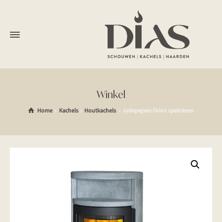
Winkel
Home
Kachels
Houtkachels
Jydepejsen Orion speksteen