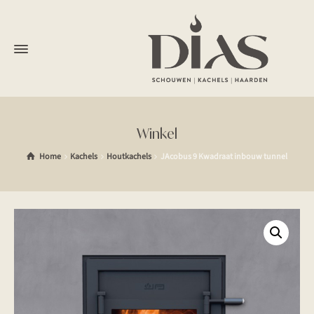
Winkel
Home
Kachels
Houtkachels
JAcobus 9 Kwadraat inbouw tunnel