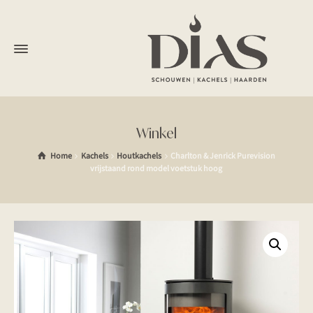
Winkel
Home
Kachels
Houtkachels
Charlton & Jenrick Purevision
vrijstaand rond model voetstuk hoog