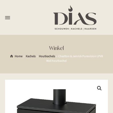
Winkel
Home
Kachels
Houtkachels
Charlton & Jenrick Purevision LPV8
Wall houtkachel