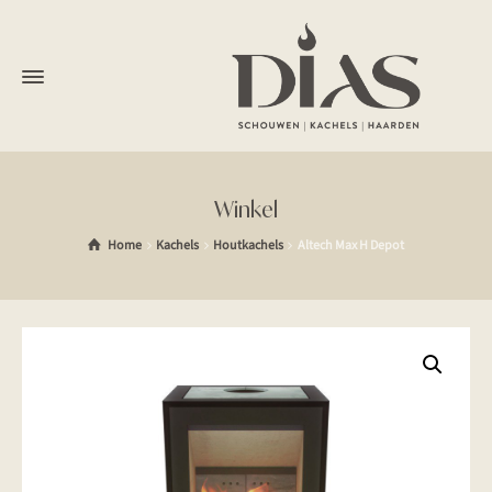
Winkel
Home
Kachels
Houtkachels
Altech Max H Depot