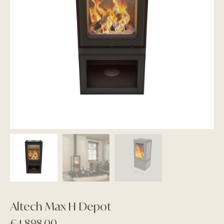
Altech Max H Depot
€
4.898,00