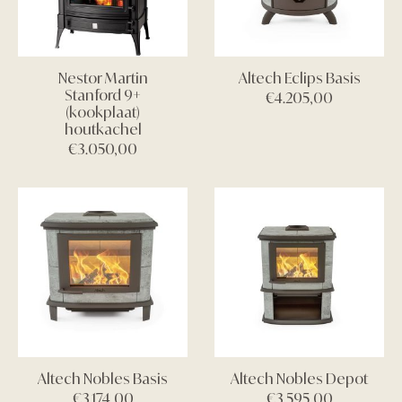
Nestor Martin
Altech Eclips Basis
Stanford 9+
€
4.205,00
(kookplaat)
houtkachel
€
3.050,00
Altech Nobles Basis
Altech Nobles Depot
€
3.174,00
€
3.595,00