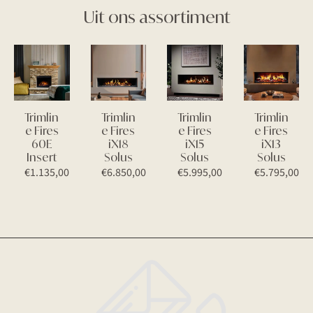
Uit ons assortiment
Trimlin
Trimlin
Trimlin
Trimlin
e Fires
e Fires
e Fires
e Fires
60E
iX18
iX15
iX13
Insert
Solus
Solus
Solus
€
1.135,00
€
6.850,00
€
5.995,00
€
5.795,00