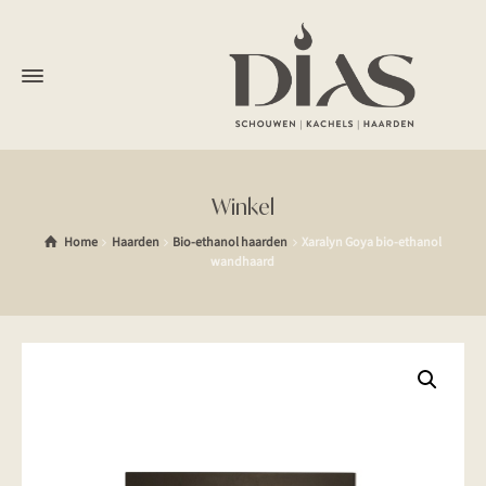
Winkel
Home
Haarden
Bio-ethanol haarden
Xaralyn Goya bio-ethanol
wandhaard