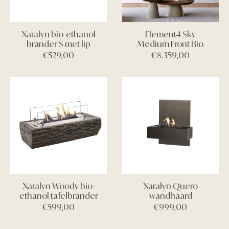
Xaralyn bio-ethanol
Element4 Sky
brander S met lip
Medium Front Bio
€
529,00
€
8.359,00
Xaralyn Woody bio-
Xaralyn Quero
ethanol tafelbrander
wandhaard
€
599,00
€
999,00