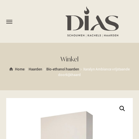
Winkel
Home
Haarden
Bio-ethanol haarden
Xaralyn Ambiance vrijstaande
doorkijkhaard