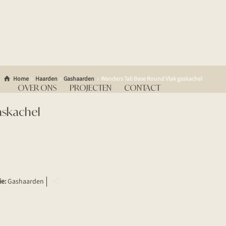
Home
Haarden
Gashaarden
Wanders Tali Base Round Vlak gaskachel
OVER ONS
PROJECTEN
CONTACT
askachel
ie:
Gashaarden