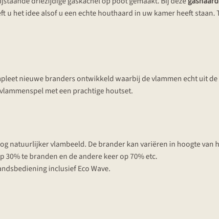
ijstaande driezijdige gaskachel op poot gemaakt. Bij deze
gashaard
eft u het idee alsof u een echte houthaard in uw kamer heeft staan. 
leet nieuwe branders ontwikkeld waarbij de vlammen echt uit de
h vlammenspel met een prachtige houtset.
og natuurlijker vlambeeld. De brander kan variëren in hoogte van 
p 30% te branden en de andere keer op 70% etc.
tandsbediening inclusief Eco Wave.