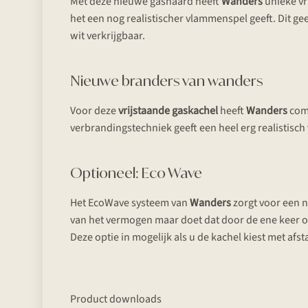
Met deze nieuwe gashaard heeft
Wanders
unieke vr
het een nog realistischer vlammenspel geeft. Dit ge
wit verkrijgbaar.
Nieuwe branders van wanders
Voor deze
vrijstaande gaskachel
heeft
Wanders
comp
verbrandingstechniek geeft een heel erg realistisc
Optioneel: Eco Wave
Het EcoWave systeem van
Wanders
zorgt voor een n
van het vermogen maar doet dat door de ene keer o
Deze optie in mogelijk als u de kachel kiest met afs
Product downloads