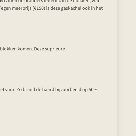
en
zitten de branders letterlijk in de blokken, wat
Tegen meerprijs (€150) is deze gaskachel ook in het
 blokken komen. Deze suprieure
het vuur. Zo brand de haard bijvoorbeeld op 50%