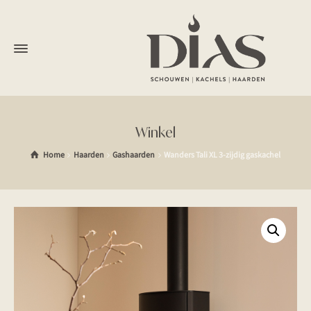
Winkel
Home
Haarden
Gashaarden
Wanders Tali XL 3-zijdig gaskachel