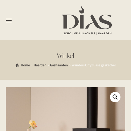
Winkel
Home
Haarden
Gashaarden
Wanders Onyx Base gaskachel