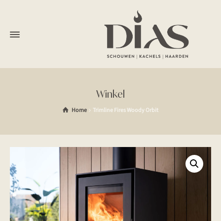
Winkel
Home
Trimline Fires Woody Orbit