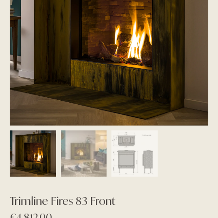
Trimline Fires 83 Front
€
4.812,00