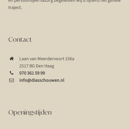
en persoonlijke nazorg begeleiden wij u tijdens het gehele
traject.
Contact
Laan van Meerdervoort 156a
2517 BG Den Haag
070 361 59 99
info@diasschouwen.nl
Openingstijden