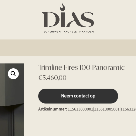
Trimline Fires 100 Panoramic
€
5.460,00
Neem contact op
Artikelnummer:
115613000001|115613005001|1156332