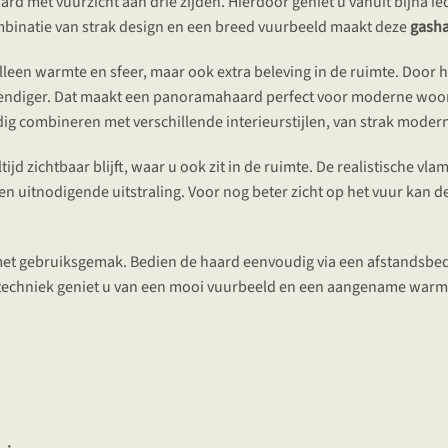
rd met vuurzicht aan drie zijden. Hierdoor geniet u vanuit bijna 
combinatie van strak design en een breed vuurbeeld maakt deze
gash
lleen warmte en sfeer, maar ook extra beleving in de ruimte. Door he
levendiger. Dat maakt een panoramahaard perfect voor moderne woon
ig combineren met verschillende interieurstijlen, van strak modern
ltijd zichtbaar blijft, waar u ook zit in de ruimte. De realistische v
n uitnodigende uitstraling. Voor nog beter zicht op het vuur kan 
met gebruiksgemak. Bedien de haard eenvoudig via een afstandsbed
techniek geniet u van een mooi vuurbeeld en een aangename warm