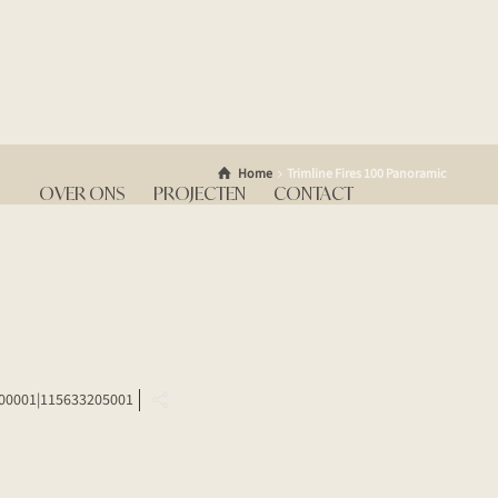
Home
Trimline Fires 100 Panoramic
OVER ONS
PROJECTEN
CONTACT
00001|115633205001