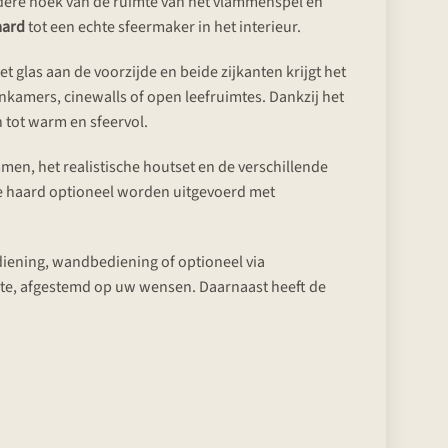
iedere hoek van de ruimte van het vlammenspel en
aard
tot een echte sfeermaker in het interieur.
t glas aan de voorzijde en beide zijkanten krijgt het
kamers, cinewalls of open leefruimtes. Dankzij het
 tot warm en sfeervol.
lammen, het realistische houtset en de verschillende
de haard optioneel worden uitgevoerd met
iening, wandbediening of optioneel via
te, afgestemd op uw wensen. Daarnaast heeft de