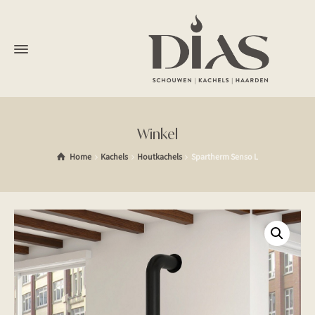
Winkel
Home
Kachels
Houtkachels
Spartherm Senso L