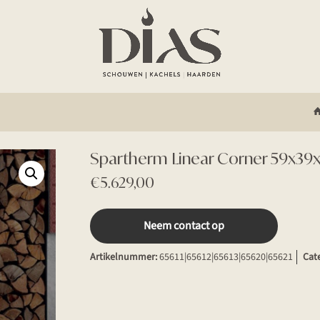
Spartherm Linear Corner 59x39x4
€
5.629,00
Neem contact op
Artikelnummer:
65611|65612|65613|65620|65621
Cat