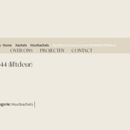
Home
Kachels
Houtkachels
Spartherm Linear Corner 59x39x44 (liftdeur)
OVER ONS
PROJECTEN
CONTACT
4 (liftdeur)
egorie:
Houtkachels