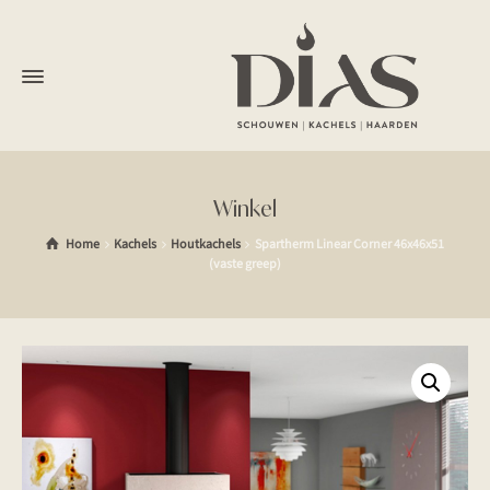
Winkel
Home
Kachels
Houtkachels
Spartherm Linear Corner 46x46x51
(vaste greep)