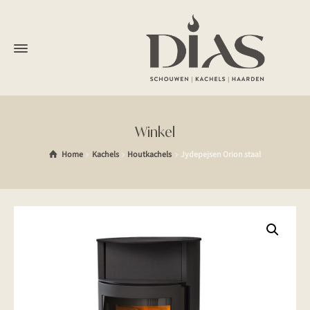
Winkel
Home
Kachels
Houtkachels
Jydepejsen Orion staal