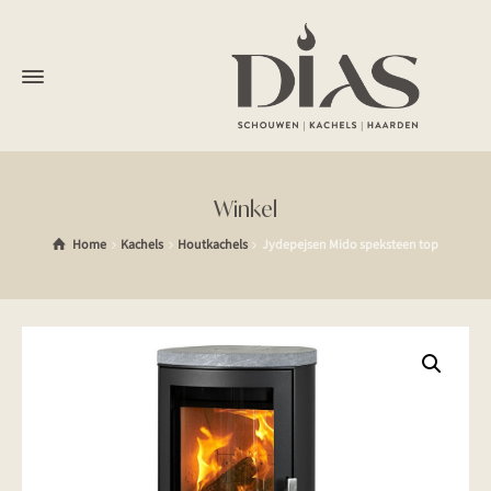
Winkel
Home
Kachels
Houtkachels
Jydepejsen Mido speksteen top