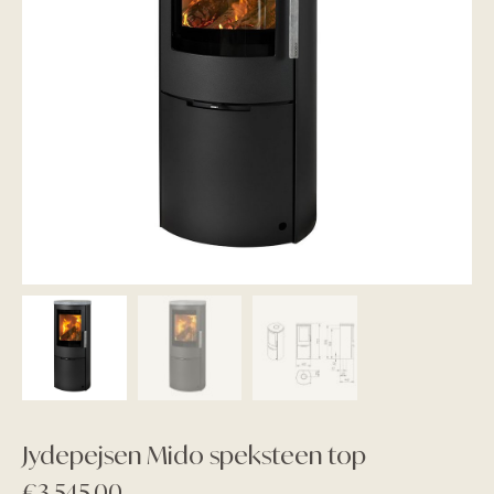
Jydepejsen Mido speksteen top
€
3.545,00