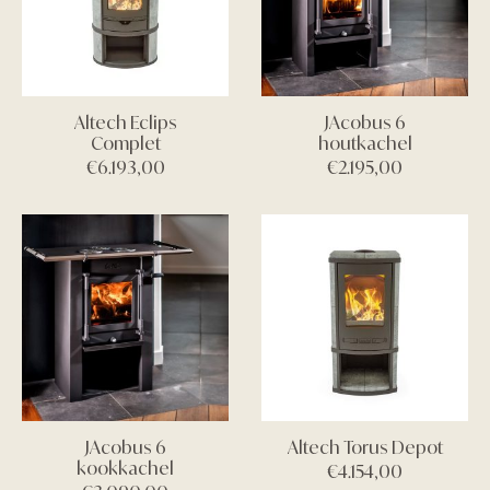
Altech Eclips
JAcobus 6
Complet
houtkachel
€
6.193,00
€
2.195,00
JAcobus 6
Altech Torus Depot
kookkachel
€
4.154,00