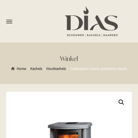
Winkel
Home
Kachels
Houtkachels
Jydepejsen Cosmo speksteen classic