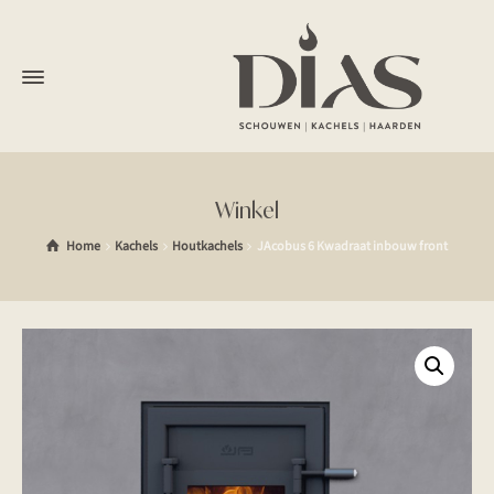
Winkel
Home
Kachels
Houtkachels
JAcobus 6 Kwadraat inbouw front