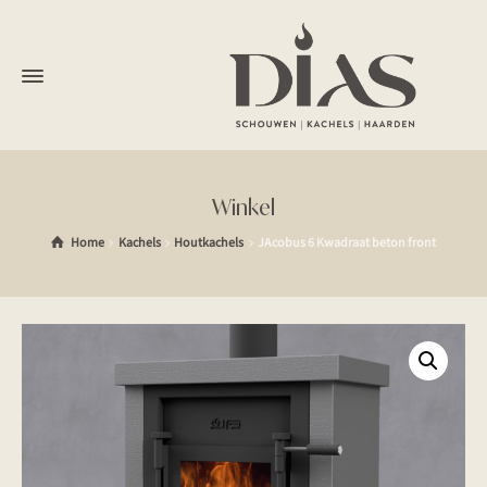
Winkel
Home
Kachels
Houtkachels
JAcobus 6 Kwadraat beton front