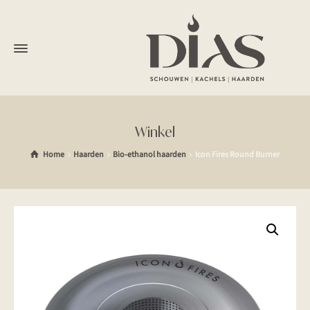
Winkel
Home
Haarden
Bio-ethanol haarden
Icon Fires Round Burner