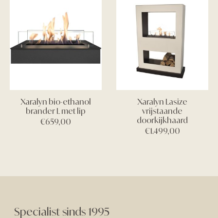
Xaralyn bio-ethanol
Xaralyn Lasize
brander L met lip
vrijstaande
doorkijkhaard
€
659,00
€
1.499,00
Specialist sinds 1995