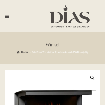
Winkel
Home
Fair Fires Tru Vizion Solution insert 650 Driezijdig