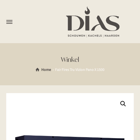
Winkel
Home
Fair Fires Tru Vizion Pano X 1500