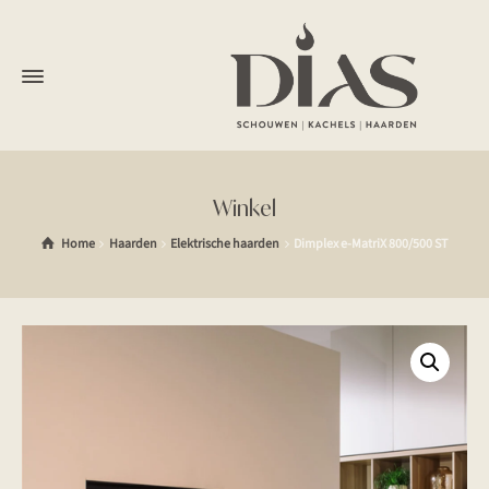
Winkel
Home
Haarden
Elektrische haarden
Dimplex e-MatriX 800/500 ST