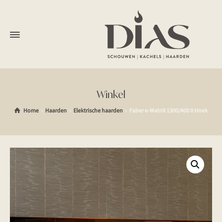
Winkel
Home
Haarden
Elektrische haarden
Faber e-MatriX 1300/400 II Hoek