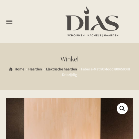
Winkel
Home
Haarden
Elektrische haarden
Faber e-MatriX Mood 800/500 III
Driezijdig