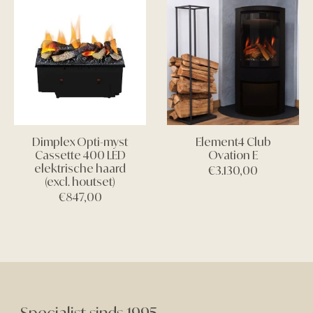
Dimplex Opti-myst
Element4 Club
Cassette 400 LED
Ovation E
elektrische haard
€
3.130,00
(excl. houtset)
€
847,00
Specialist sinds 1995