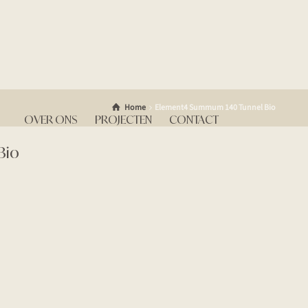
Home
Element4 Summum 140 Tunnel Bio
OVER ONS
PROJECTEN
CONTACT
Bio