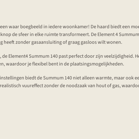
 een waar boegbeeld in iedere woonkamer! De haard biedt een moe
nop de sfeer in elke ruimte transformeert. De Element 4 Summum 1
ng heeft zonder gasaansluiting of graag gasloos wilt wonen.
bt, de Element4 Summum 140 past perfect door zijn veelzijdigheid.
n, waardoor je flexibel bent in de plaatsingsmogelijkheden.
instellingen biedt de Summum 140 niet alleen warmte, maar ook ee
n realistisch vuureffect zonder de noodzaak van hout of gas, waardo