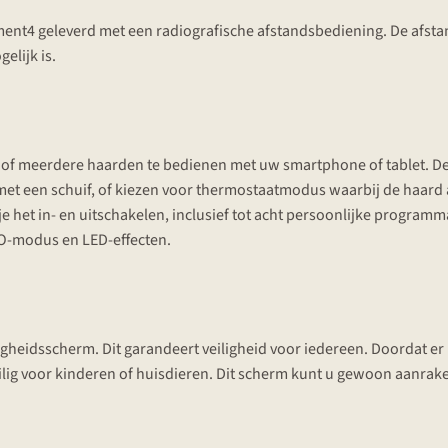
nt4 geleverd met een radiografische afstandsbediening. De afstan
lijk is.
of meerdere haarden te bedienen met uw smartphone of tablet. De 
 met een schuif, of kiezen voor thermostaatmodus waarbij de haar
et in- en uitschakelen, inclusief tot acht persoonlijke programma
ECO-modus en LED-effecten.
igheidsscherm. Dit garandeert veiligheid voor iedereen. Doordat er 
veilig voor kinderen of huisdieren. Dit scherm kunt u gewoon aanrak