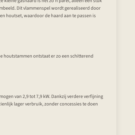
 kleine gashaard is net zo’n parel, alleen een stuk
lambeeld. Dit vlammenspel wordt gerealiseerd door
en houtset, waardoor de haard aan te passen is
we houtstammen ontstaat er zo een schitterend
ogen van 2,9 tot 7,9 kW. Dankzij verdere verfijning
enlijk lager verbruik, zonder concessies te doen