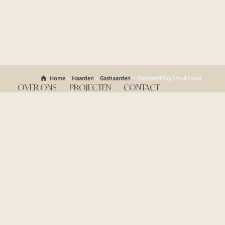
Home
Haarden
Gashaarden
Element4 Sky Small Front
OVER ONS
PROJECTEN
CONTACT