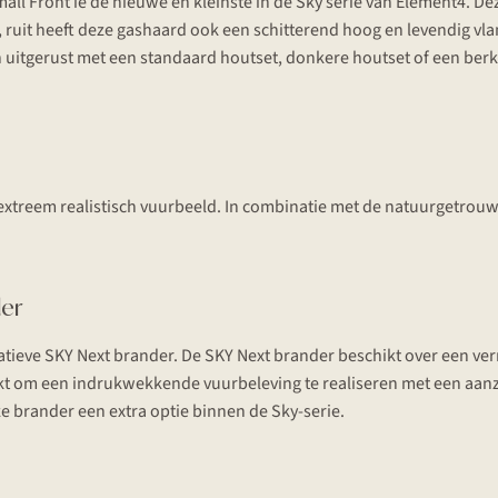
ll Front ie de nieuwe en kleinste in de Sky serie van Element4. Deze
, ruit heeft deze gashaard ook een schitterend hoog en levendig v
uitgerust met een standaard houtset, donkere houtset of een berk
 extreem realistisch vuurbeeld. In combinatie met de natuurgetrou
der
atieve SKY Next brander. De SKY Next brander beschikt over een verm
ukt om een indrukwekkende vuurbeleving te realiseren met een aanzi
eze brander een extra optie binnen de Sky-serie.