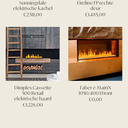
Sunningdale
Fireline FP rechte
elektrische kachel
deur
€
2.511,00
€
1.485,00
Dimplex Cassette
Faber e-MatriX
500 Retail
1050/400 I Front
elektrische haard
€
0,00
€
1.228,00