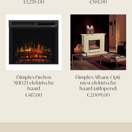
€
1.228,00
€
581,00
Dimplex Firebox
Dimplex Albany Opti-
XHD23 elektrische
myst elektrische
haard
haard (uitlopend)
€
417,00
€
2.009,00