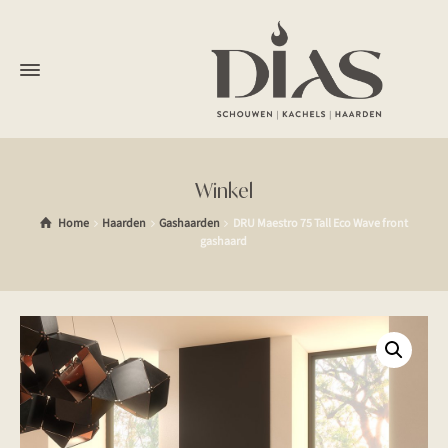
Winkel
Home
Haarden
Gashaarden
DRU Maestro 75 Tall Eco Wave front
gashaard