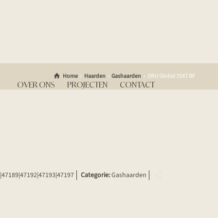
Home
Haarden
Gashaarden
DRU Global 70XT BF
OVER ONS
PROJECTEN
CONTACT
|47189|47192|47193|47197
Categorie:
Gashaarden