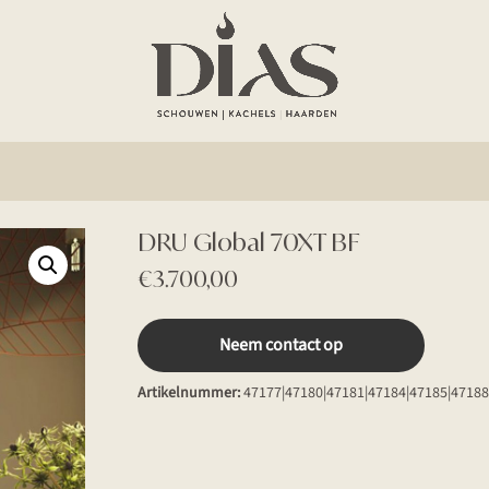
DRU Global 70XT BF
€
3.700,00
Neem contact op
Artikelnummer:
47177|47180|47181|47184|47185|47188