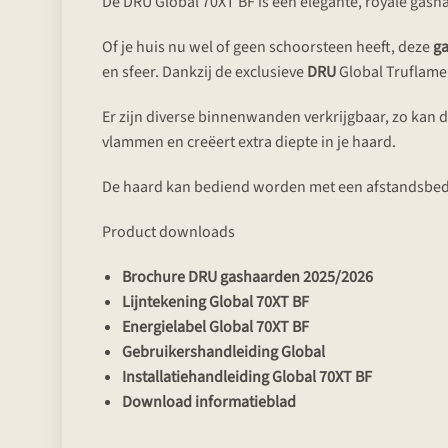
De DRU Global 70XT BF is een elegante, royale gash
Of je huis nu wel of geen schoorsteen heeft, deze
g
en sfeer. Dankzij de exclusieve
DRU
Global Truflame
Er zijn diverse binnenwanden verkrijgbaar, zo kan 
vlammen en creëert extra diepte in je haard.
De haard kan bediend worden met een afstandsbedi
Product downloads
Brochure DRU gashaarden 2025/2026
Lijntekening Global 70XT BF
Energielabel Global 70XT BF
Gebruikershandleiding Global
Installatiehandleiding Global 70XT BF
Download informatieblad