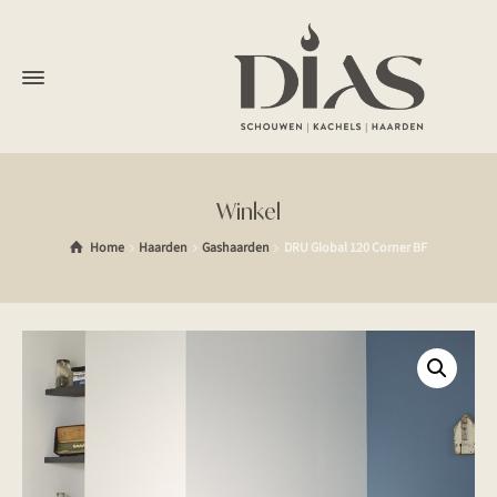
Winkel
Home
Haarden
Gashaarden
DRU Global 120 Corner BF