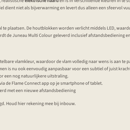
 realistische
elektrische haard
en is in verschillende kleuren in te 
el dient niet als bijverwarming en levert dus alleen een sfeervol v
l te plaatsen. De houtblokken worden verlicht middels LED, waardoo
ordt de Juneau Multi Colour geleverd inclusief afstandsbediening e
telbare vlamkleur, waardoor de vlam volledig naar wens is aan te p
en is nu ook eenvoudig aanpasbaar voor een subtiel of juist krach
r een nog natuurlijkere uitstraling.
ia de Flame Connect app op je smartphone of tablet.
verd met een nieuwe afstandsbediening
igd. Houd hier rekening mee bij inbouw.