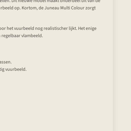
stellen. Dit nieuwe model maakt onderdeel uit van de
uurbeeld op. Kortom, de Juneau Multi Colour zorgt
r het vuurbeeld nog realistischer lijkt. Het enige
n regelbaar vlambeeld.
assen.
tig vuurbeeld.