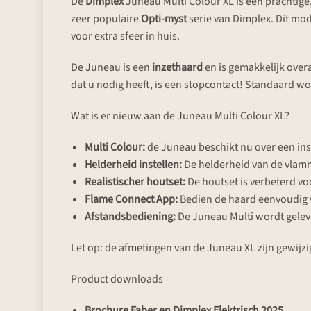
De
Dimplex
Juneau Multi Colour XL is een prachtige,
zeer populaire
Opti-myst
serie van Dimplex. Dit mod
voor extra sfeer in huis.
De Juneau is een
inzethaard
en is gemakkelijk overa
dat u nodig heeft, is een stopcontact! Standaard w
Wat is er nieuw aan de Juneau Multi Colour XL?
Multi Colour:
de Juneau beschikt nu over een ins
Helderheid instellen:
De helderheid van de vlamm
Realistischer houtset:
De houtset is verbeterd voo
Flame Connect App:
Bedien de haard eenvoudig v
Afstandsbediening:
De Juneau Multi wordt gele
Let op: de afmetingen van de Juneau XL zijn gewijz
Product downloads
Brochure Faber en Dimplex Elektrisch 2025