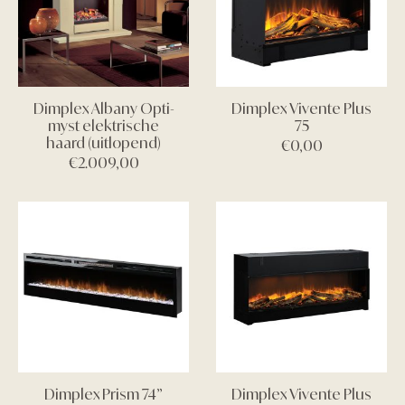
Dimplex Albany Opti-
Dimplex Vivente Plus
myst elektrische
75
haard (uitlopend)
€
0,00
€
2.009,00
Dimplex Prism 74”
Dimplex Vivente Plus