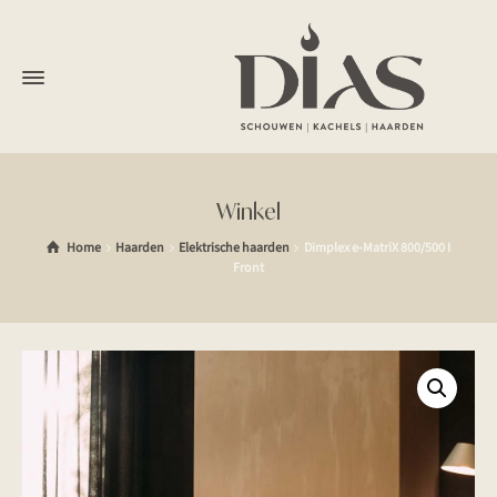
Winkel
Home
Haarden
Elektrische haarden
Dimplex e-MatriX 800/500 I
Front