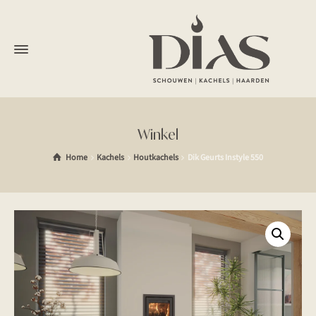
Winkel
Home
Kachels
Houtkachels
Dik Geurts Instyle 550