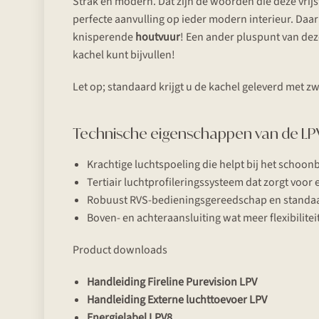
Strak en modern. Dat zijn de woorden die deze vri
perfecte aanvulling op ieder modern interieur. Daar
knisperende
houtvuur
! Een ander pluspunt van dez
kachel kunt bijvullen!
Let op; standaard krijgt u de kachel geleverd met 
Technische eigenschappen van de LP
Krachtige luchtspoeling die helpt bij het schoo
Tertiair luchtprofileringssysteem dat zorgt voo
Robuust RVS-bedieningsgereedschap en standa
Boven- en achteraansluiting wat meer flexibiliteit
Product downloads
Handleiding Fireline Purevision LPV
Handleiding Externe luchttoevoer LPV
Energielabel LPV8