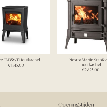
re TAI35WT Houtkachel
Nestor Martin Stanfor
houtkachel
€
1.815,00
€
2.825,00
t
Openingstijden