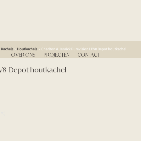
Kachels
Houtkachels
Charlton & Jenrick Purevision LPV8 Depot houtkachel
OVER ONS
PROJECTEN
CONTACT
LPV8 Depot houtkachel