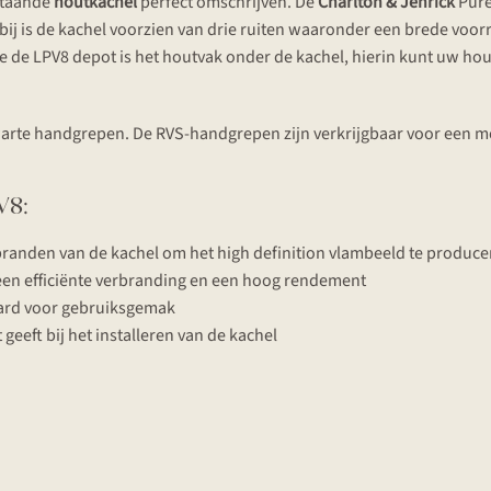
jstaande
houtkachel
perféct omschrijven. De
Charlton & Jenrick
Pure
bij is de kachel voorzien van drie ruiten waaronder een brede voorr
e de LPV8 depot is het houtvak onder de kachel, hierin kunt uw ho
zwarte handgrepen. De RVS-handgrepen zijn verkrijgbaar voor een me
V8:
nbranden van de kachel om het high definition vlambeeld te produc
r een efficiënte verbranding en een hoog rendement
ard voor gebruiksgemak
 geeft bij het installeren van de kachel