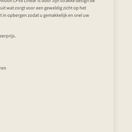
vision LPV8 Linear is door zijn strakke design de
uit wat zorgt voor een geweldig zicht op het
ut in opbergen zodat u gemakkelijk en snel uw
erprijs.
eren