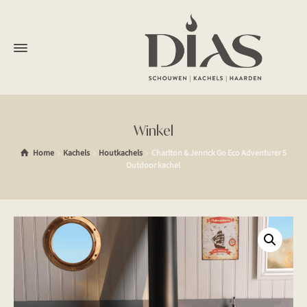
Winkel
Home
Kachels
Houtkachels
Charlton & Jenrick Go Eco Adventurer 5
Outdoor kachel