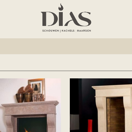
teerd
ste