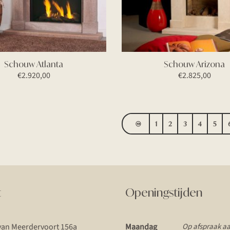
Schouw Atlanta
Schouw Arizona
€
2.920,00
€
2.825,00
←
1
2
3
4
5
t
Openingstijden
van Meerdervoort 156a
Maandag
Op afspraak a